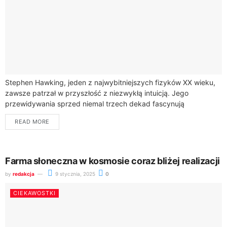
Stephen Hawking, jeden z najwybitniejszych fizyków XX wieku,
zawsze patrzał w przyszłość z niezwykłą intuicją. Jego
przewidywania sprzed niemal trzech dekad fascynują
naukowców i pasjonatów technologii na całym świecie.W 1995...
READ MORE
Farma słoneczna w kosmosie coraz bliżej realizacji
by
redakcja
9 stycznia, 2025
0
CIEKAWOSTKI