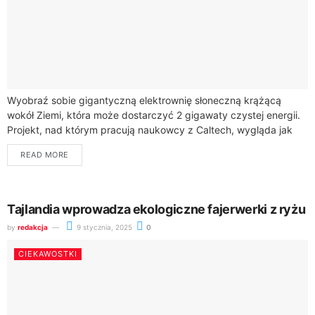
Wyobraź sobie gigantyczną elektrownię słoneczną krążącą
wokół Ziemi, która może dostarczyć 2 gigawaty czystej energii.
Projekt, nad którym pracują naukowcy z Caltech, wygląda jak
scenariusz z science fiction, ale staje...
READ MORE
Tajlandia wprowadza ekologiczne fajerwerki z ryżu
by
redakcja
9 stycznia, 2025
0
CIEKAWOSTKI