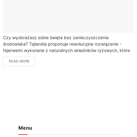
Czy wyobrażasz sobie święta bez zanieczyszczenia
środowiska? Tajlandia proponuje rewolucyjne rozwiązanie -
fajerwerki wykonane z naturalnych składników ryżowych, które
całkowicie zmieniają tradycyjne podejście do
READ MORE
rozrywki.Innowacyjna technologia tajskich naukowców pozwala
stworzyć...
Menu