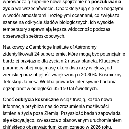
wprowadzają zupełnie nowe spojrzenie na
poszukiwania
życia
we wszechświecie. Charakteryzują się one bogatymi
w wodór atmosferami i rozległymi oceanami, co zwiększa
szanse na odkrycie śladów biologicznych. Ich wysokie
temperatury zapewniają lepszą widoczność podczas
obserwacji spektroskopowych.
Naukowcy z Cambridge Institute of Astronomy
zidentyfikowali 24 superziemie, które mogą być potencjalnie
bardziej przyjazne dla życia niż nasza planeta. Kluczowe
parametry obejmują masę około dwa razy większą od
ziemskiej oraz objętość zwiększoną o 20-30%. Kosmiczny
Teleskop Jamesa Webba prowadzi intensywne badania
egzoplanet w odległości 35-150 lat świetlnych.
Choć
odkrycia kosmiczne
wciąż trwają, każda nowa
informacja przybliża nas do zrozumienia możliwości
istnienia życia poza Ziemią. Przyszłość badań zapowiada
się ekscytująco, zwłaszcza z planowanym uruchomieniem
chińskiego obserwatorium kosmicznego w 2026 roku.