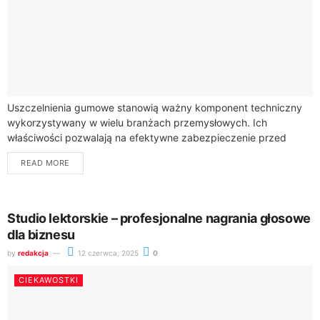
Uszczelnienia gumowe stanowią ważny komponent techniczny
wykorzystywany w wielu branżach przemysłowych. Ich
właściwości pozwalają na efektywne zabezpieczenie przed
wyciekami, utratą ciśnienia czy zanieczyszczeniem środowiska
READ MORE
wewnętrznego maszyn i urządzeń. Firma Kragum...
Studio lektorskie – profesjonalne nagrania głosowe
dla biznesu
by
redakcja
12 czerwca, 2025
0
CIEKAWOSTKI