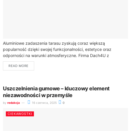
Aluminiowe zadaszenia tarasu zyskują coraz większą
popularność dzięki swojej funkcjonalności, estetyce oraz
odporności na warunki atmosferyczne. Firma Dach4U z
Czyżowic na Śląsku specjalizuje się w produkcji takich
READ MORE
systemów, wykorzystując wysokiej...
Uszczelnienia gumowe – kluczowy element
niezawodności w przemyśle
by
redakcja
16 czerwca, 2025
0
CIEKAWOSTKI