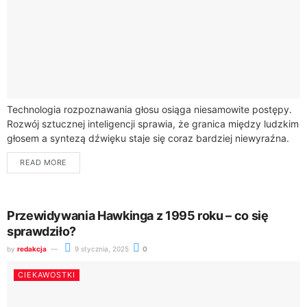
Technologia rozpoznawania głosu osiąga niesamowite postępy.
Rozwój sztucznej inteligencji sprawia, że granica między ludzkim
głosem a syntezą dźwięku staje się coraz bardziej niewyraźna.
Już za kilka lat możesz być świadkiem...
READ MORE
Przewidywania Hawkinga z 1995 roku – co się
sprawdziło?
by
redakcja
9 stycznia, 2025
0
CIEKAWOSTKI