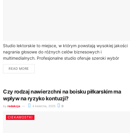
Studio lektorskie to miejsce, w którym powstają wysokiej jakości
nagrania głosowe do różnych celów biznesowych i
multimedialnych. Profesjonalne studio oferuje szeroki wybór
lektorów o unikalnych barwach głosu, którzy realizują nagrania...
READ MORE
Czy rodzaj nawierzchni na boisku piłkarskim ma
wpływ na ryzyko kontuzji?
by
redakcja
4 kwietnia, 2025
0
CIEKAWOSTKI