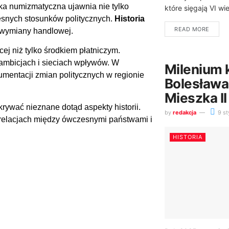
ka numizmatyczna ujawnia nie tylko
które sięgają VI wi
esnych stosunków politycznych.
Historia
READ MORE
 wymiany handlowej.
ej niż tylko środkiem płatniczym.
 ambicjach i sieciach wpływów. W
Milenium 
mentacji zmian politycznych w regionie
Bolesława
Mieszka II
ywać nieznane dotąd aspekty historii.
by
redakcja
9 st
relacjach między ówczesnymi państwami i
HISTORIA