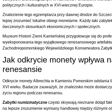
politycznych i kulturalnych w XVI-wiecznej Europie.
Znalezienie tego egzemplarza przy dawnej drodze do Szczec
lepiej zrozumieć lokalne obiegi monetarne. Każdy taki zabytek
ówczesnych stosunkach ekonomicznych i społecznych.
Muzeum Historii Ziemi Kamieńskiej przygotowuje się do prof
wyeksponowania tego wyjątkowego renesansowego artefaktu,
Zachodniopomorskiego Wojewódzkiego Konserwatora Zabyt
Jak odkrycie monety wpływa n
renesansie
Odkrycie monety Albrechta w Kamieniu Pomorskim odsłania 
XVI wieku. Badacze zauważyli, że znalezisko może dostarcz
życiu regionu podczas renesansu.
Zabytki numizmatyczne
często skrywają nieznane dotąd fakt
na lepsze zrozumienie wymiany handlowej między różnymi ośr