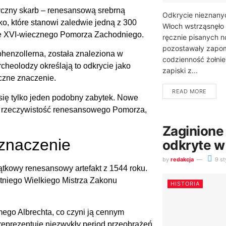
czny skarb – renesansową srebrną
Odkrycie nieznan
o, które stanowi zaledwie jedną z 300
Włoch wstrząsnęło 
rię XVI-wiecznego Pomorza Zachodniego.
ręcznie pisanych no
pozostawały zapom
henzollerna, została znaleziona w
codzienność żołni
cheolodzy określają to odkrycie jako
zapiski z...
yczne znaczenie.
READ MORE
się tylko jeden podobny zabytek. Nowe
wą rzeczywistość renesansowego Pomorza,
Zaginione
 znaczenie
odkryte w
by
redakcja
9 st
jątkowy renesansowy artefakt z 1544 roku.
tniego Wielkiego Mistrza Zakonu
HISTORIA
ego Albrechta, co czyni ją cennym
eprezentuje niezwykły period przeobrażeń