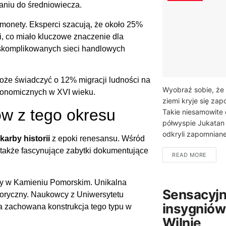
aniu do średniowiecza.
monety. Eksperci szacują, że około 25%
i, co miało kluczowe znaczenie dla
 skomplikowanych sieci handlowych
oże świadczyć o 12% migracji ludności na
Wyobraź sobie, że 
konomicznych w XVI wieku.
ziemi kryje się za
ów z tego okresu
Takie niesamowite 
półwyspie Jukatan
odkryli zapomniane
karby historii
z epoki renesansu. Wśród
z także fascynujące zabytki dokumentujące
READ MORE
dry w Kamieniu Pomorskim. Unikalna
Sensacyjn
toryczny. Naukowcy z Uniwersytetu
insygniów
sza zachowana konstrukcja tego typu w
Wilnie