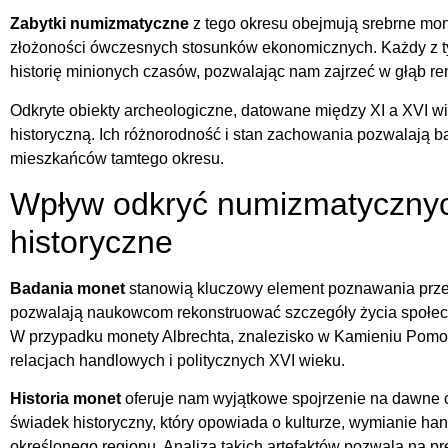
Zabytki numizmatyczne
z tego okresu obejmują srebrne mon
złożoności ówczesnych stosunków ekonomicznych. Każdy z t
historię minionych czasów, pozwalając nam zajrzeć w głąb re
Odkryte obiekty archeologiczne, datowane między XI a XVI w
historyczną. Ich różnorodność i stan zachowania pozwalają
mieszkańców tamtego okresu.
Wpływ odkryć numizmatycznyc
historyczne
Badania monet
stanowią kluczowy element poznawania prze
pozwalają naukowcom rekonstruować szczegóły życia społec
W przypadku monety Albrechta, znalezisko w Kamieniu Pomors
relacjach handlowych i politycznych XVI wieku.
Historia monet
oferuje nam wyjątkowe spojrzenie na dawne 
świadek historyczny, który opowiada o kulturze, wymianie hand
określonego regionu. Analiza takich artefaktów pozwala na p