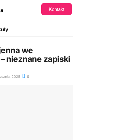
Kontakt
ia
kuły
jenna we
– nieznane zapiski
ycznia, 2025
0