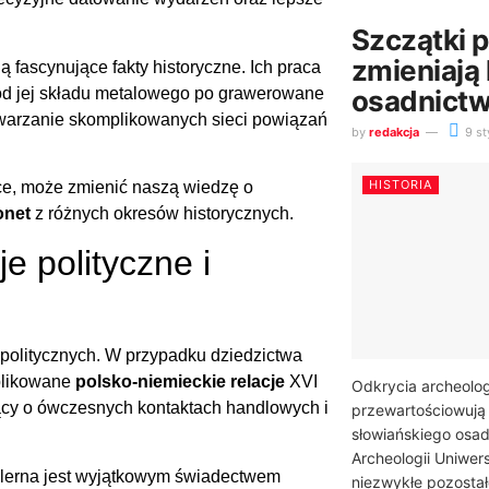
Szczątki 
zmieniają 
 fascynujące fakty historyczne. Ich praca
d jej składu metalowego po grawerowane
osadnict
dtwarzanie skomplikowanych sieci powiązań
by
redakcja
9 st
HISTORIA
e, może zmienić naszą wiedzę o
onet
z różnych okresów historycznych.
e polityczne i
politycznych. W przypadku dziedzictwa
plikowane
polsko-niemieckie relacje
XVI
Odkrycia archeolog
cy o ówczesnych kontaktach handlowych i
przewartościowują
słowiańskiego osad
Archeologii Uniwers
erna jest wyjątkowym świadectwem
niezwykłe pozostał