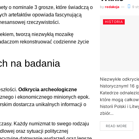
by
redakcja
9 st
ety o nominale 3 grosze, które świadczą o
ych artefaktów opowiada fascynującą
HISTORIA
nesansowej rzeczywistości.
iekiem, tworzą niezwykłą mozaikę
 badaczom rekonstruować codzienne życie
h na badania
Niezwykłe odkryci
historycznym! 16 g
szłości.
Odkrycia archeologiczne
Katedrze odnalezio
znego i ekonomicznego minionych epok.
które mogą całkowi
kim dostarcza unikalnych informacji o
historii Polski i L
zbiór...
czasy. Każdy numizmat to swego rodzaju
READ MORE
lowej oraz sytuacji politycznej
recyzyjne datowanie wydarzeń oraz lepsze