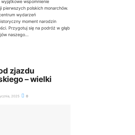
i wyjątkowe wspomnienie
cji pierwszych polskich monarchów.
 centrum wydarzeń
historyczny moment narodzin
ści. Przygotuj się na podróż w głąb
jów naszego...
 od zjazdu
kiego – wielki
ycznia, 2025
0