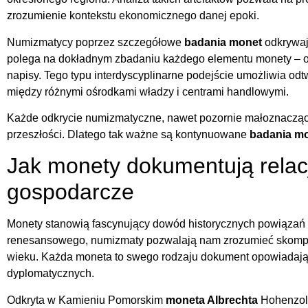
zrozumienie kontekstu ekonomicznego danej epoki.
Numizmatycy poprzez szczegółowe
badania monet
odkrywają
polega na dokładnym zbadaniu każdego elementu monety – o
napisy. Tego typu interdyscyplinarne podejście umożliwia o
między różnymi ośrodkami władzy i centrami handlowymi.
Każde odkrycie numizmatyczne, nawet pozornie małoznacząc
przeszłości. Dlatego tak ważne są kontynuowane
badania m
Jak monety dokumentują relacj
gospodarcze
Monety stanowią fascynujący dowód historycznych powiązań 
renesansowego, numizmaty pozwalają nam zrozumieć skom
wieku. Każda moneta to swego rodzaju dokument opowiadają
dyplomatycznych.
Odkryta w Kamieniu Pomorskim
moneta Albrechta
Hohenzoll