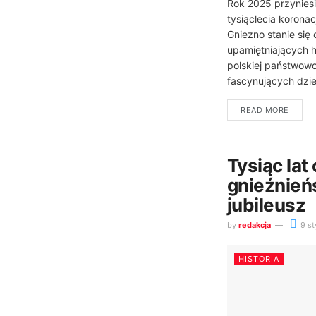
Rok 2025 przynies
tysiąclecia korona
Gniezno stanie się
upamiętniających 
polskiej państwowo
fascynujących dzie
READ MORE
Tysiąc lat
gnieźnieńs
jubileusz
by
redakcja
9 st
HISTORIA