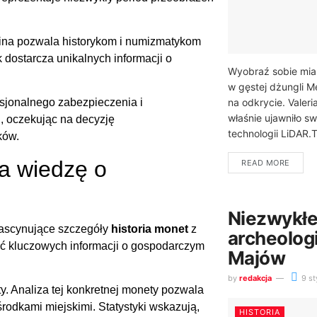
ina pozwala historykom i numizmatykom
 dostarcza unikalnych informacji o
Wyobraź sobie mias
w gęstej dżungli M
na odkrycie. Valer
esjonalnego zabezpieczenia i
właśnie ujawniło s
 oczekując na decyzję
technologii LiDAR.T
ków.
a wiedzę o
READ MORE
Niezwykłe
fascynujące szczegóły
historia monet
z
archeolog
yć kluczowych informacji o gospodarczym
Majów
by
redakcja
9 st
y. Analiza tej konkretnej monety pozwala
odkami miejskimi. Statystyki wskazują,
HISTORIA