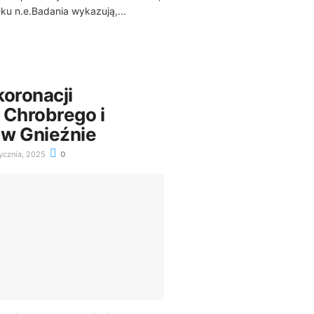
eku n.e.Badania wykazują,...
koronacji
 Chrobrego i
 w Gnieźnie
ycznia, 2025
0