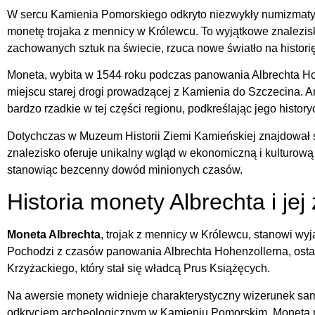
W sercu Kamienia Pomorskiego odkryto niezwykły numizmaty
monetę trojaka z mennicy w Królewcu. To wyjątkowe znalezisk
zachowanych sztuk na świecie, rzuca nowe światło na histo
Moneta, wybita w 1544 roku podczas panowania Albrechta Ho
miejscu starej drogi prowadzącej z Kamienia do Szczecina. Ar
bardzo rzadkie w tej części regionu, podkreślając jego histor
Dotychczas w Muzeum Historii Ziemi Kamieńskiej znajdował 
znalezisko oferuje unikalny wgląd w ekonomiczną i kulturo
stanowiąc bezcenny dowód minionych czasów.
Historia monety Albrechta i jej
Moneta Albrechta
, trojak z mennicy w Królewcu, stanowi wy
Pochodzi z czasów panowania Albrechta Hohenzollerna, osta
Krzyżackiego, który stał się władcą Prus Książęcych.
Na awersie monety widnieje charakterystyczny wizerunek sam
odkryciem archeologicznym w Kamieniu Pomorskim. Moneta r