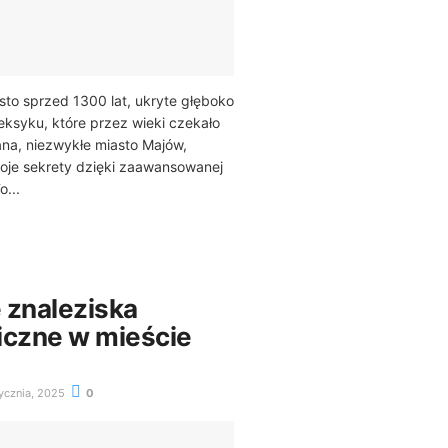
to sprzed 1300 lat, ukryte głęboko
eksyku, które przez wieki czekało
iana, niezwykłe miasto Majów,
woje sekrety dzięki zaawansowanej
o...
 znaleziska
iczne w mieście
ycznia, 2025
0