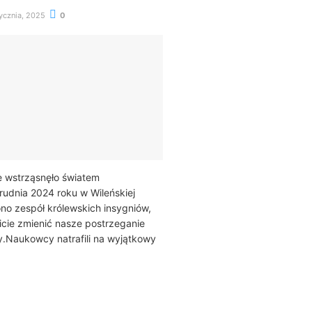
ycznia, 2025
0
e wstrząsnęło światem
rudnia 2024 roku w Wileńskiej
no zespół królewskich insygniów,
cie zmienić nasze postrzeganie
itwy.Naukowcy natrafili na wyjątkowy