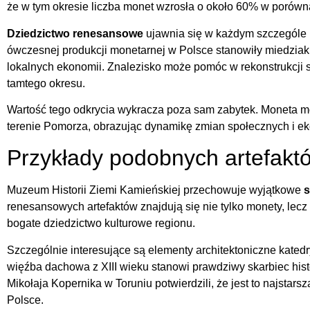
że w tym okresie liczba monet wzrosła o około 60% w porówn
Dziedzictwo renesansowe
ujawnia się w każdym szczególe 
ówczesnej produkcji monetarnej w Polsce stanowiły miedziak
lokalnych ekonomii. Znalezisko może pomóc w rekonstrukcji
tamtego okresu.
Wartość tego odkrycia wykracza poza sam zabytek. Moneta m
terenie Pomorza, obrazując dynamikę zmian społecznych i e
Przykłady podobnych artefakt
Muzeum Historii Ziemi Kamieńskiej przechowuje wyjątkowe
s
renesansowych artefaktów znajdują się nie tylko monety, lec
bogate dziedzictwo kulturowe regionu.
Szczególnie interesujące są elementy architektoniczne kate
więźba dachowa z XIII wieku stanowi prawdziwy skarbiec his
Mikołaja Kopernika w Toruniu potwierdzili, że jest to najstar
Polsce.