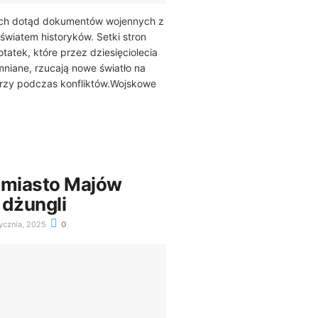
ych dotąd dokumentów wojennych z
światem historyków. Setki stron
tatek, które przez dziesięciolecia
niane, rzucają nowe światło na
erzy podczas konfliktów.Wojskowe
 miasto Majów
 dżungli
ycznia, 2025
0