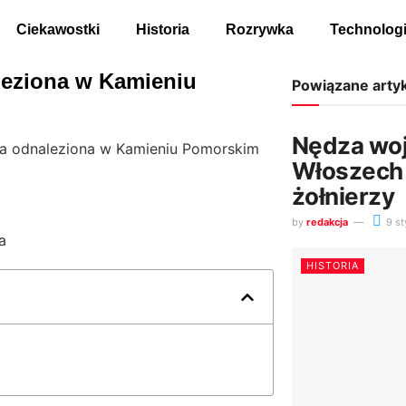
Ciekawostki
Historia
Rozrywka
Technolog
eziona w Kamieniu
Powiązane arty
Nędza wo
a odnaleziona w Kamieniu Pomorskim
Włoszech 
żołnierzy
by
redakcja
9 st
HISTORIA