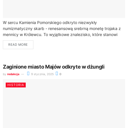
W sercu Kamienia Pomorskiego odkryto niezwykły
numizmatyczny skarb - renesansową srebrną monetę trojaka z
mennicy w Królewcu. To wyjątkowe znalezisko, które stanowi
zaledwie jedną z 300 zachowanych sztuk na świecie,...
READ MORE
Zaginione miasto Majów odkryte w dżungli
by
redakcja
9 stycznia, 2025
0
HISTORIA