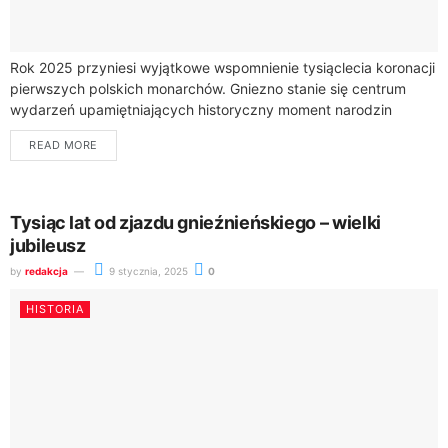
Rok 2025 przyniesi wyjątkowe wspomnienie tysiąclecia koronacji
pierwszych polskich monarchów. Gniezno stanie się centrum
wydarzeń upamiętniających historyczny moment narodzin
polskiej państwowości. Przygotuj się na podróż w głąb
READ MORE
fascynujących dziejów naszego...
Tysiąc lat od zjazdu gnieźnieńskiego – wielki
jubileusz
by
redakcja
9 stycznia, 2025
0
HISTORIA