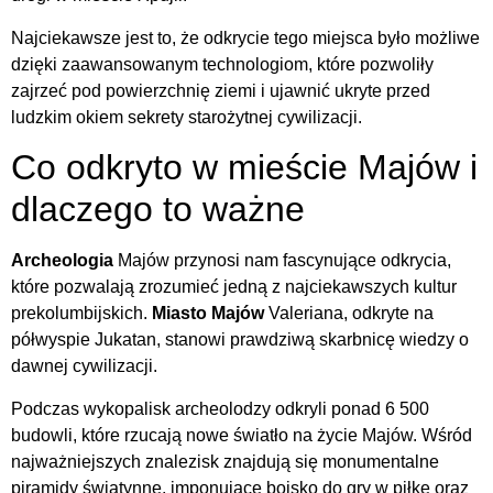
Najciekawsze jest to, że odkrycie tego miejsca było możliwe
dzięki zaawansowanym technologiom, które pozwoliły
zajrzeć pod powierzchnię ziemi i ujawnić ukryte przed
ludzkim okiem sekrety starożytnej cywilizacji.
Co odkryto w mieście Majów i
dlaczego to ważne
Archeologia
Majów przynosi nam fascynujące odkrycia,
które pozwalają zrozumieć jedną z najciekawszych kultur
prekolumbijskich.
Miasto Majów
Valeriana, odkryte na
półwyspie Jukatan, stanowi prawdziwą skarbnicę wiedzy o
dawnej cywilizacji.
Podczas wykopalisk archeolodzy odkryli ponad 6 500
budowli, które rzucają nowe światło na życie Majów. Wśród
najważniejszych znalezisk znajdują się monumentalne
piramidy świątynne, imponujące boisko do gry w piłkę oraz