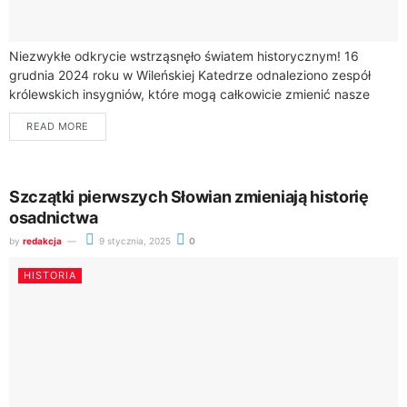
Niezwykłe odkrycie wstrząsnęło światem historycznym! 16
grudnia 2024 roku w Wileńskiej Katedrze odnaleziono zespół
królewskich insygniów, które mogą całkowicie zmienić nasze
postrzeganie historii Polski i Litwy.Naukowcy natrafili na
READ MORE
wyjątkowy zbiór...
Szczątki pierwszych Słowian zmieniają historię
osadnictwa
by
redakcja
9 stycznia, 2025
0
HISTORIA