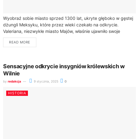
Wyobraź sobie miasto sprzed 1300 lat, ukryte głęboko w gęstej
dżungli Meksyku, które przez wieki czekało na odkrycie.
Valeriana, niezwykłe miasto Majów, właśnie ujawniło swoje
sekrety dzięki zaawansowanej technologii LiDAR.To...
READ MORE
Sensacyjne odkrycie insygniów królewskich w
Wilnie
by
redakcja
9 stycznia, 2025
0
HISTORIA