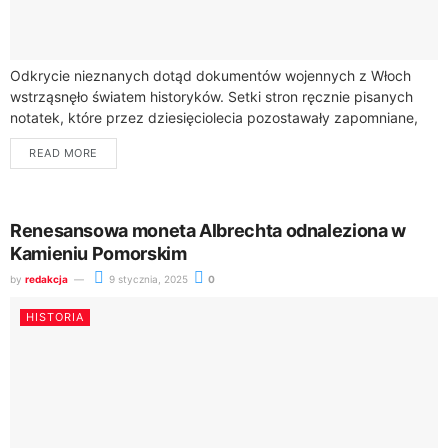
Odkrycie nieznanych dotąd dokumentów wojennych z Włoch
wstrząsnęło światem historyków. Setki stron ręcznie pisanych
notatek, które przez dziesięciolecia pozostawały zapomniane,
rzucają nowe światło na codzienność żołnierzy podczas
READ MORE
konfliktów.Wojskowe zapiski z...
Renesansowa moneta Albrechta odnaleziona w
Kamieniu Pomorskim
by
redakcja
9 stycznia, 2025
0
HISTORIA