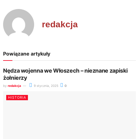
redakcja
Powiązane artykuły
Nędza wojenna we Włoszech – nieznane zapiski
żołnierzy
by
redakcja
9 stycznia, 2025
0
HISTORIA