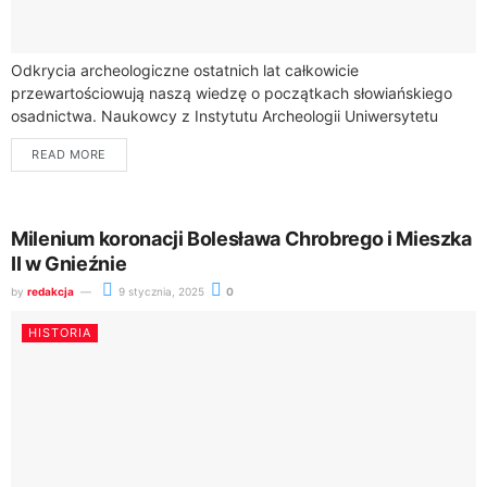
Odkrycia archeologiczne ostatnich lat całkowicie
przewartościowują naszą wiedzę o początkach słowiańskiego
osadnictwa. Naukowcy z Instytutu Archeologii Uniwersytetu
Jagiellońskiego odkryli niezwykłe pozostałości pierwszych
READ MORE
słowiańskich osad, które sięgają VI wieku n.e.Badania
wykazują,...
Milenium koronacji Bolesława Chrobrego i Mieszka
II w Gnieźnie
by
redakcja
9 stycznia, 2025
0
HISTORIA