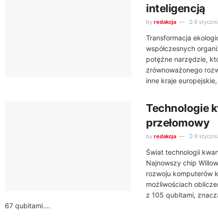
inteligencją
by
redakcja
9 styczni
Transformacja ekolog
współczesnych organiza
potężne narzędzie, kt
zrównoważonego rozwo
inne kraje europejskie
Technologie 
przełomowy
by
redakcja
9 styczni
Świat technologii kwa
Najnowszy chip Willo
rozwoju komputerów 
możliwościach oblicz
z 105 qubitami, znac
67 qubitami....