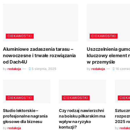
CIEKAWOSTKI
CIEKAWOSTKI
Aluminiowe zadaszenia tarasu –
Uszczelnienia gum
nowoczesne i trwałe rozwiązania
kluczowy element 
od Dach4U
w przemyśle
by
redakcja
5 sierpnia, 2025
by
redakcja
16 czerw
CIEKAWOSTKI
CIEKAWOSTKI
CIEK
Studio lektorskie –
Czy rodzaj nawierzchni
Sztuczn
profesjonalne nagrania
na boisku piłkarskim ma
rozpozn
głosowe dla biznesu
wpływ na ryzyko
2025 r
kontuzji?
by
redakcja
by
redakc