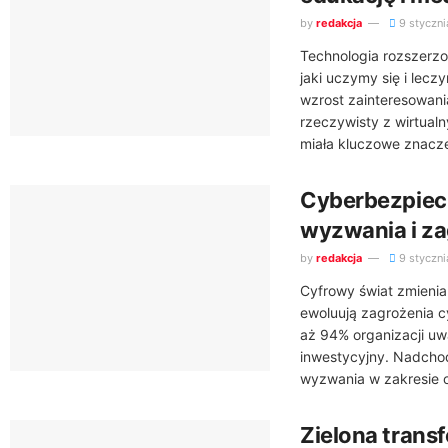
by
redakcja
9 styczni
Technologia rozszerzo
jaki uczymy się i le
wzrost zainteresowania
rzeczywisty z wirtual
miała kluczowe znacze
Cyberbezpiec
wyzwania i za
by
redakcja
9 styczni
Cyfrowy świat zmienia
ewoluują zagrożenia c
aż 94% organizacji u
inwestycyjny. Nadcho
wyzwania w zakresie oc
Zielona trans