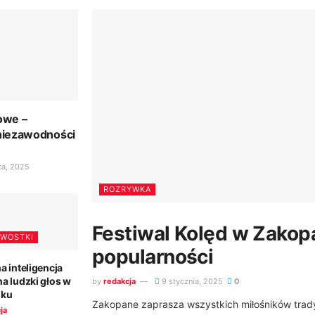
owe –
niezawodności
ca, 2025
ROZRYWKA
Festiwal Kolęd w Zakop
AWOSTKI
popularności
a inteligencja
a ludzki głos w
by
redakcja
9 stycznia, 2025
0
oku
Zakopane zaprasza wszystkich miłośników trady
ja