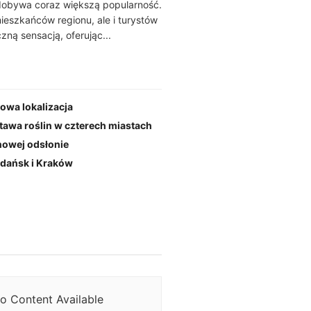
zdobywa coraz większą popularność.
eszkańców regionu, ale i turystów
czną sensacją, oferując...
nowa lokalizacja
awa roślin w czterech miastach
nowej odsłonie
Gdańsk i Kraków
o Content Available