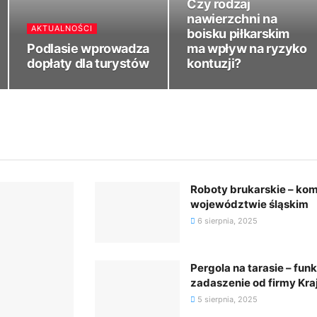
Czy rodzaj
nawierzchni na
AKTUALNOŚCI
boisku piłkarskim
Podlasie wprowadza
ma wpływ na ryzyko
dopłaty dla turystów
kontuzji?
Roboty brukarskie – kom
województwie śląskim
6 sierpnia, 2025
Pergola na tarasie – fun
zadaszenie od firmy Kra
5 sierpnia, 2025