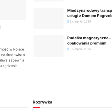
Międzynarodowy transp
usługi z Domem Pogrz
5 sierpnia, 2025
i
Pudełka magnetyczne – e
opakowania premium
rność w Polsce
5 sierpnia, 2025
w na środowisko
aliwa zapewnia
urządzenia...
Rozrywka