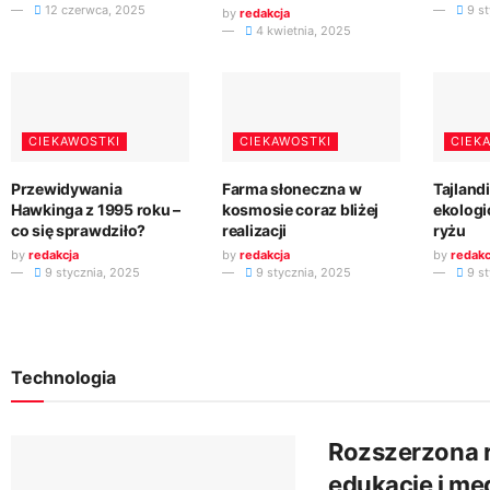
12 czerwca, 2025
9 st
by
redakcja
4 kwietnia, 2025
CIEKAWOSTKI
CIEKAWOSTKI
CIEK
Przewidywania
Farma słoneczna w
Tajland
Hawkinga z 1995 roku –
kosmosie coraz bliżej
ekologi
co się sprawdziło?
realizacji
ryżu
by
redakcja
by
redakcja
by
redakc
9 stycznia, 2025
9 stycznia, 2025
9 st
Technologia
Rozszerzona 
edukację i m