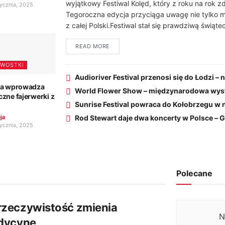
wyjątkowy Festiwal Kolęd, który z roku na rok 
ycznia, 2025
Tegoroczna edycja przyciąga uwagę nie tylko mi
z całej Polski.Festiwal stał się prawdziwą świąte
READ MORE
AWOSTKI
Audioriver Festival przenosi się do Łodzi – 
ia wprowadza
World Flower Show – międzynarodowa wyst
czne fajerwerki z
Sunrise Festival powraca do Kołobrzegu w 
ja
Rod Stewart daje dwa koncerty w Polsce – 
ycznia, 2025
Polecane
rzeczywistość zmienia
N
edycynę