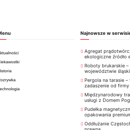
Menu
Najnowsze w serwisi
Agregat prądotwórc
ktualności
ekologiczne źródło e
iekawostki
Roboty brukarskie –
województwie śląsk
istoria
Pergola na tarasie –
ozrywka
zadaszenie od firmy
echnologia
Międzynarodowy tra
usługi z Domem Po
Pudełka magnetyczne
opakowania premiu
Oddłużanie Częstoc
prawna