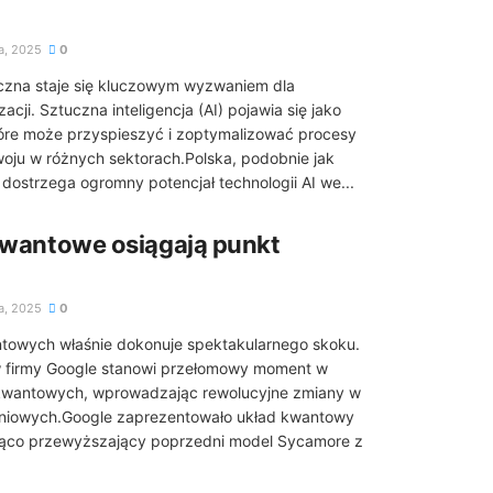
a, 2025
0
iczna staje się kluczowym wyzwaniem dla
cji. Sztuczna inteligencja (AI) pojawia się jako
óre może przyspieszyć i zoptymalizować procesy
ju w różnych sektorach.Polska, podobnie jak
, dostrzega ogromny potencjał technologii AI we...
kwantowe osiągają punkt
a, 2025
0
ntowych właśnie dokonuje spektakularnego skoku.
w firmy Google stanowi przełomowy moment w
kwantowych, wprowadzając rewolucyjne zmiany w
eniowych.Google zaprezentowało układ kwantowy
ząco przewyższający poprzedni model Sycamore z