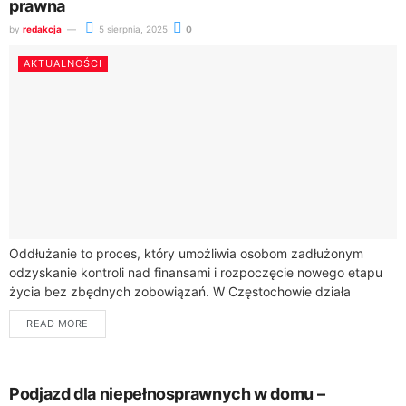
prawna
by
redakcja
5 sierpnia, 2025
0
AKTUALNOŚCI
Oddłużanie to proces, który umożliwia osobom zadłużonym
odzyskanie kontroli nad finansami i rozpoczęcie nowego etapu
życia bez zbędnych zobowiązań. W Częstochowie działa
kancelaria specjalizująca się w prawie upadłościowym, oferująca
READ MORE
kompleksową...
Podjazd dla niepełnosprawnych w domu –