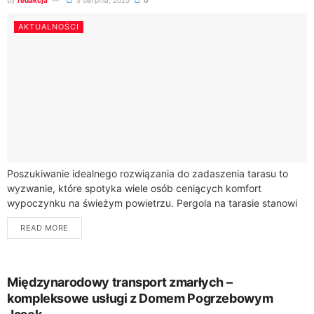
by
redakcja
5 sierpnia, 2025
0
AKTUALNOŚCI
Poszukiwanie idealnego rozwiązania do zadaszenia tarasu to
wyzwanie, które spotyka wiele osób ceniących komfort
wypoczynku na świeżym powietrzu. Pergola na tarasie stanowi
doskonałe połączenie estetyki i funkcjonalności, która umożliwia
READ MORE
korzystanie...
Międzynarodowy transport zmarłych –
kompleksowe usługi z Domem Pogrzebowym