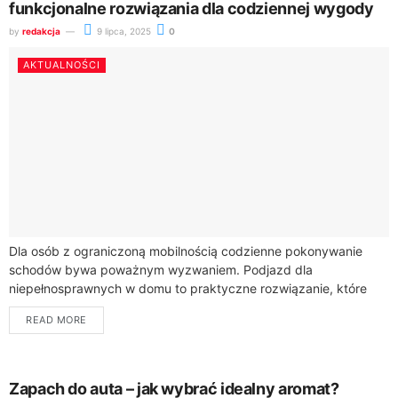
funkcjonalne rozwiązania dla codziennej wygody
by
redakcja
9 lipca, 2025
0
AKTUALNOŚCI
Dla osób z ograniczoną mobilnością codzienne pokonywanie
schodów bywa poważnym wyzwaniem. Podjazd dla
niepełnosprawnych w domu to praktyczne rozwiązanie, które
znacząco zwiększa samodzielność i komfort życia. Firmy takie
READ MORE
jak Orfemet...
Zapach do auta – jak wybrać idealny aromat?