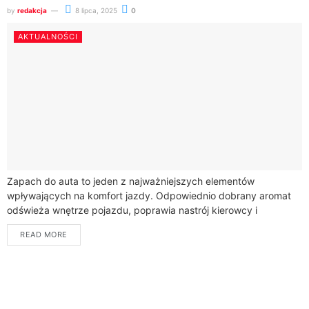
by
redakcja
8 lipca, 2025
0
AKTUALNOŚCI
Zapach do auta to jeden z najważniejszych elementów
wpływających na komfort jazdy. Odpowiednio dobrany aromat
odświeża wnętrze pojazdu, poprawia nastrój kierowcy i
pasażerów oraz może nawet wpłynąć na bezpieczeństwo na...
READ MORE