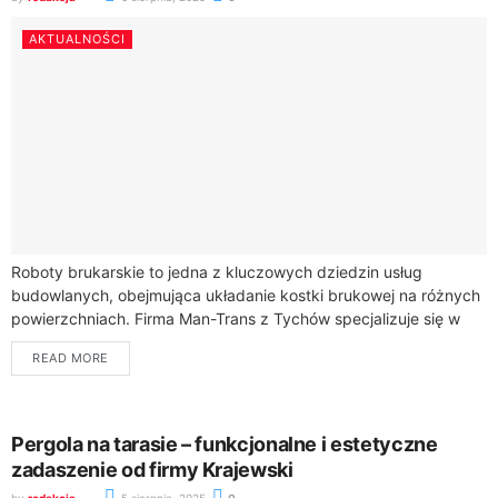
AKTUALNOŚCI
Roboty brukarskie to jedna z kluczowych dziedzin usług
budowlanych, obejmująca układanie kostki brukowej na różnych
powierzchniach. Firma Man-Trans z Tychów specjalizuje się w
profesjonalnym wykonaniu prac brukarskich na terenie
READ MORE
województwa...
Pergola na tarasie – funkcjonalne i estetyczne
zadaszenie od firmy Krajewski