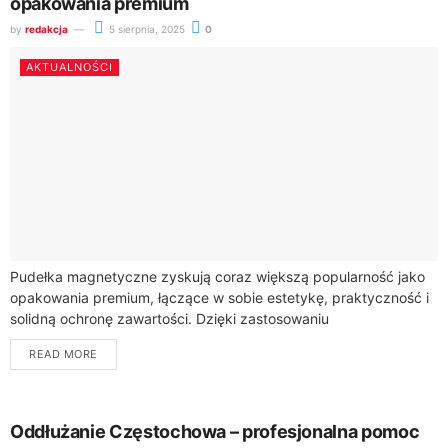
opakowania premium
by
redakcja
5 sierpnia, 2025
0
AKTUALNOŚCI
Pudełka magnetyczne zyskują coraz większą popularność jako
opakowania premium, łączące w sobie estetykę, praktyczność i
solidną ochronę zawartości. Dzięki zastosowaniu
magnetycznego zamknięcia oraz certyfikowanej tektury litej,
READ MORE
takie pudełka oferują wysoką...
Oddłużanie Częstochowa – profesjonalna pomoc