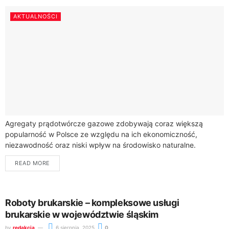
AKTUALNOŚCI
Agregaty prądotwórcze gazowe zdobywają coraz większą
popularność w Polsce ze względu na ich ekonomiczność,
niezawodność oraz niski wpływ na środowisko naturalne.
Wykorzystanie gazu ziemnego, LPG czy biogazu jako paliwa
READ MORE
zapewnia...
Roboty brukarskie – kompleksowe usługi
brukarskie w województwie śląskim
by
redakcja
6 sierpnia, 2025
0