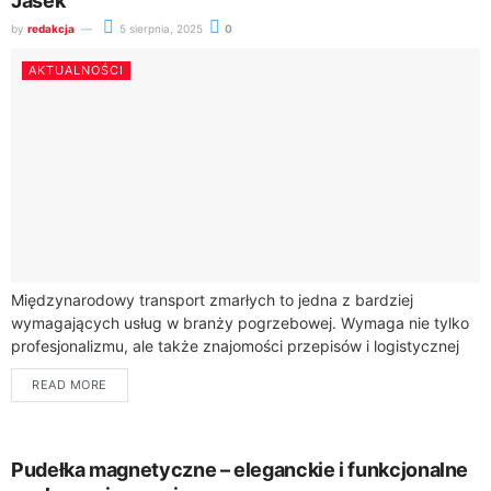
Jasek
by
redakcja
5 sierpnia, 2025
0
AKTUALNOŚCI
Międzynarodowy transport zmarłych to jedna z bardziej
wymagających usług w branży pogrzebowej. Wymaga nie tylko
profesjonalizmu, ale także znajomości przepisów i logistycznej
precyzji. Dom Pogrzebowy Jasek, działający w Gliwicach,
READ MORE
Zabrzu...
Pudełka magnetyczne – eleganckie i funkcjonalne