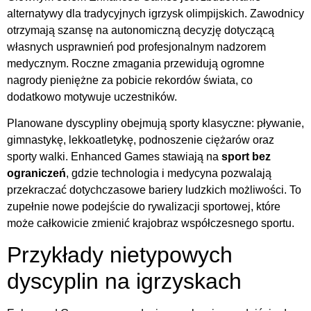
alternatywy dla tradycyjnych igrzysk olimpijskich. Zawodnicy
otrzymają szansę na autonomiczną decyzję dotyczącą
własnych usprawnień pod profesjonalnym nadzorem
medycznym. Roczne zmagania przewidują ogromne
nagrody pieniężne za pobicie rekordów świata, co
dodatkowo motywuje uczestników.
Planowane dyscypliny obejmują sporty klasyczne: pływanie,
gimnastykę, lekkoatletykę, podnoszenie ciężarów oraz
sporty walki. Enhanced Games stawiają na
sport bez
ograniczeń
, gdzie technologia i medycyna pozwalają
przekraczać dotychczasowe bariery ludzkich możliwości. To
zupełnie nowe podejście do rywalizacji sportowej, które
może całkowicie zmienić krajobraz współczesnego sportu.
Przykłady nietypowych
dyscyplin na igrzyskach