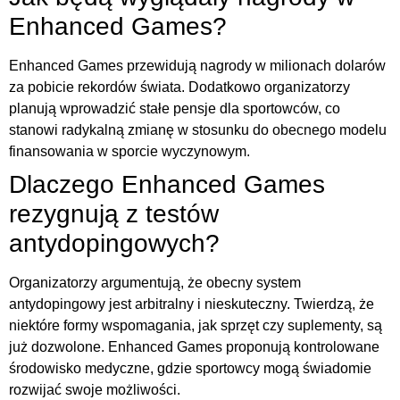
Enhanced Games?
Enhanced Games przewidują nagrody w milionach dolarów
za pobicie rekordów świata. Dodatkowo organizatorzy
planują wprowadzić stałe pensje dla sportowców, co
stanowi radykalną zmianę w stosunku do obecnego modelu
finansowania w sporcie wyczynowym.
Dlaczego Enhanced Games
rezygnują z testów
antydopingowych?
Organizatorzy argumentują, że obecny system
antydopingowy jest arbitralny i nieskuteczny. Twierdzą, że
niektóre formy wspomagania, jak sprzęt czy suplementy, są
już dozwolone. Enhanced Games proponują kontrolowane
środowisko medyczne, gdzie sportowcy mogą świadomie
rozwijać swoje możliwości.