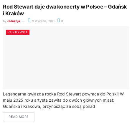
Rod Stewart daje dwa koncerty w Polsce – Gdańsk
i Kraków
by
redakcja
9 stycznia, 2025
0
ROZRYWKA
Legendarna gwiazda rocka Rod Stewart powraca do Polski! W
maju 2025 roku artysta zawita do dwóch głównych miast:
Gdańska i Krakowa, przynosząc ze sobą ponad
pięćdziesięcioletnią historię muzyczną.Już 6 maja...
READ MORE