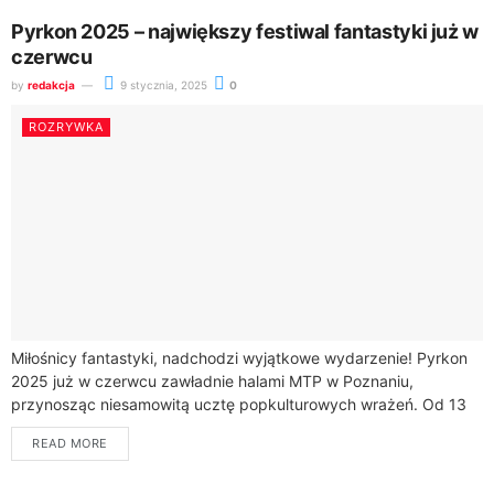
Pyrkon 2025 – największy festiwal fantastyki już w
czerwcu
by
redakcja
9 stycznia, 2025
0
ROZRYWKA
Miłośnicy fantastyki, nadchodzi wyjątkowe wydarzenie! Pyrkon
2025 już w czerwcu zawładnie halami MTP w Poznaniu,
przynosząc niesamowitą ucztę popkulturowych wrażeń. Od 13
do 15 czerwca będziesz mógł zanurzyć się w...
READ MORE