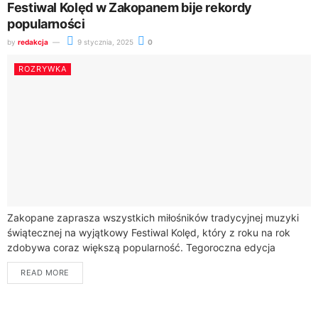
Festiwal Kolęd w Zakopanem bije rekordy
popularności
by
redakcja
9 stycznia, 2025
0
ROZRYWKA
Zakopane zaprasza wszystkich miłośników tradycyjnej muzyki
świątecznej na wyjątkowy Festiwal Kolęd, który z roku na rok
zdobywa coraz większą popularność. Tegoroczna edycja
przyciąga uwagę nie tylko mieszkańców regionu, ale i...
READ MORE