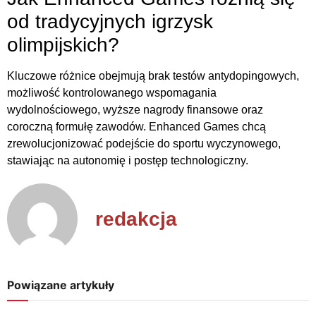
od tradycyjnych igrzysk
olimpijskich?
Kluczowe różnice obejmują brak testów antydopingowych,
możliwość kontrolowanego wspomagania
wydolnościowego, wyższe nagrody finansowe oraz
coroczną formułę zawodów. Enhanced Games chcą
zrewolucjonizować podejście do sportu wyczynowego,
stawiając na autonomię i postęp technologiczny.
redakcja
Powiązane artykuły