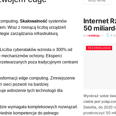
READ MORE
Internet 
computing.
Skalowalność
systemów
50 miliar
iem. Wraz z rosnącą liczbą urządzeń
egie zarządzania infrastrukturą
by
redakcja
9 st
TECHNOLOGIA
Liczba cyberataków wzrosła o 300% od
ie mechanizmów ochrony. Eksperci
rzetwarzanych poza tradycyjnymi centrami
nsformacji edge computing. Zmniejszenie
 sieci pozwoli na bardziej
je wdrożenie tych technologii dla
Wyobraź sobie świ
ciebie jest połącz
będzie wymagała kompleksowych rozwiązań
Deloitte, do 2020 r
przekroczyć 50 mil
wiednie kompetencje do pełnego