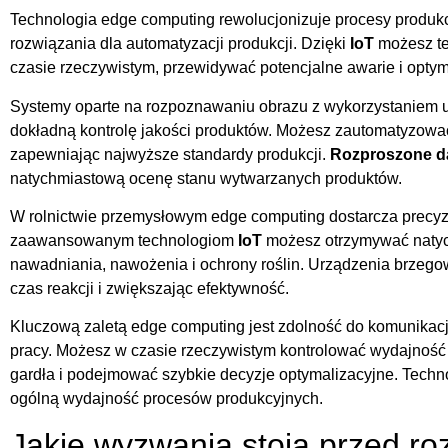
Technologia edge computing rewolucjonizuje procesy produk
rozwiązania dla automatyzacji produkcji. Dzięki
IoT
możesz te
czasie rzeczywistym, przewidywać potencjalne awarie i optym
Systemy oparte na rozpoznawaniu obrazu z wykorzystaniem
dokładną kontrolę jakości produktów. Możesz zautomatyzować 
zapewniając najwyższe standardy produkcji.
Rozproszone d
natychmiastową ocenę stanu wytwarzanych produktów.
W rolnictwie przemysłowym edge computing dostarcza precyzy
zaawansowanym technologiom
IoT
możesz otrzymywać naty
nawadniania, nawożenia i ochrony roślin. Urządzenia brzegow
czas reakcji i zwiększając efektywność.
Kluczową zaletą edge computing jest zdolność do komunikacj
pracy. Możesz w czasie rzeczywistym kontrolować wydajność l
gardła i podejmować szybkie decyzje optymalizacyjne. Techno
ogólną wydajność procesów produkcyjnych.
Jakie wyzwania stoją przed r