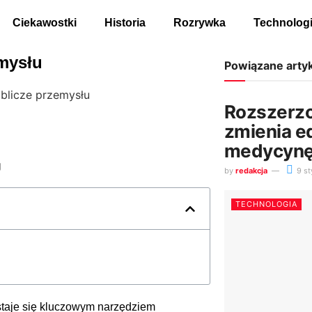
Ciekawostki
Historia
Rozrywka
Technolog
mysłu
Powiązane arty
blicze przemysłu
Rozszerzo
zmienia ed
medycyn
by
redakcja
9 st
TECHNOLOGIA
taje się kluczowym narzędziem