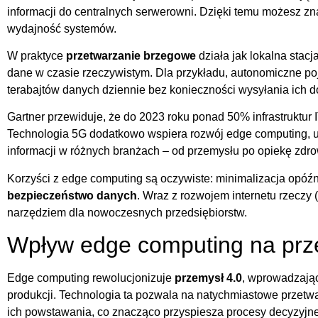
informacji do centralnych serwerowni. Dzięki temu możesz zna
wydajność systemów.
W praktyce
przetwarzanie brzegowe
działa jak lokalna stacj
dane w czasie rzeczywistym. Dla przykładu, autonomiczne p
terabajtów danych dziennie bez konieczności wysyłania ich 
Gartner przewiduje, że do 2023 roku ponad 50% infrastruktur I
Technologia 5G dodatkowo wspiera rozwój edge computing, u
informacji w różnych branżach – od przemysłu po opiekę zdr
Korzyści z edge computing są oczywiste: minimalizacja opóź
bezpieczeństwo danych
. Wraz z rozwojem internetu rzeczy (
narzędziem dla nowoczesnych przedsiębiorstw.
Wpływ edge computing na prz
Edge computing rewolucjonizuje
przemysł 4.0
, wprowadzając
produkcji. Technologia ta pozwala na natychmiastowe przet
ich powstawania, co znacząco przyspiesza procesy decyzyjne