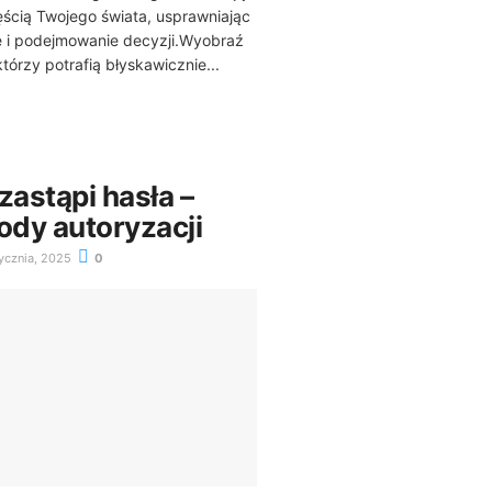
ęścią Twojego świata, usprawniając
ę i podejmowanie decyzji.Wyobraź
tórzy potrafią błyskawicznie...
zastąpi hasła –
dy autoryzacji
ycznia, 2025
0