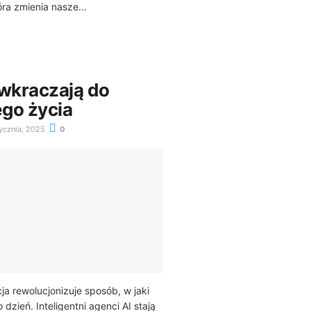
ra zmienia nasze...
 wkraczają do
go życia
ycznia, 2025
0
ja rewolucjonizuje sposób, w jaki
 dzień. Inteligentni agenci AI stają