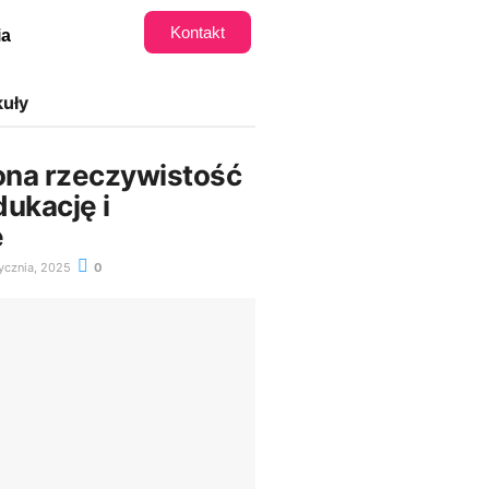
Kontakt
ia
kuły
na rzeczywistość
ukację i
ę
ycznia, 2025
0