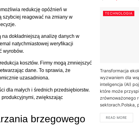
możliwia redukcję opóźnień w
TECHNOLOGIA
gą szybciej reagować na zmiany w
ecyzje.
 na dokładniejszą analizę danych w
iemal natychmiastowej weryfikacji
ść wyrobów.
i redukcja kosztów. Firmy mogą zmniejszyć
etwarzając dane. To sprawia, że
Transformacja ekol
wyzwaniem dla wsp
nomicznie uzasadniona.
inteligencja (AI) p
 dla małych i średnich przedsiębiorstw.
które może przysp
 produkcyjnymi, zwiększając
zrównoważonego r
sektorach.Polska, p
arzania brzegowego
READ MORE