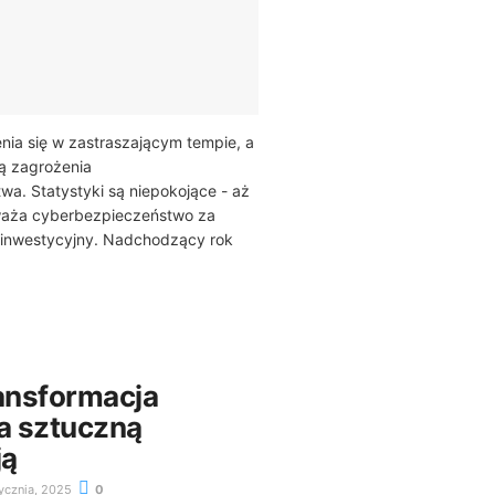
nia się w zastraszającym tempie, a
ą zagrożenia
a. Statystyki są niepokojące - aż
waża cyberbezpieczeństwo za
t inwestycyjny. Nadchodzący rok
ransformacja
a sztuczną
ją
ycznia, 2025
0