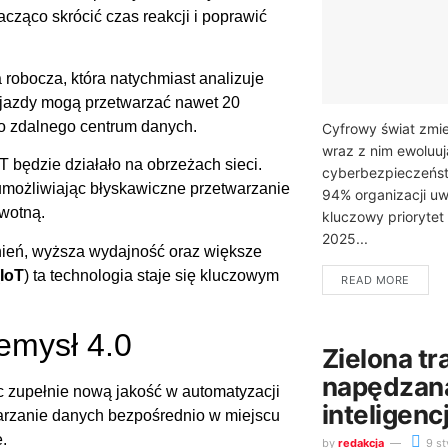
cząco skrócić czas reakcji i poprawić
a robocza, która natychmiast analizuje
ojazdy mogą przetwarzać nawet 20
do zdalnego centrum danych.
Cyfrowy świat zmie
wraz z nim ewoluuj
T będzie działało na obrzeżach sieci.
cyberbezpieczeństw
możliwiając błyskawiczne przetwarzanie
94% organizacji u
owotną.
kluczowy prioryte
2025...
nień, wyższa wydajność oraz większe
IoT
) ta technologia staje się kluczowym
READ MORE
emysł 4.0
Zielona t
napędzan
 zupełnie nową jakość w automatyzacji
inteligenc
warzanie danych bezpośrednio w miejscu
.
by
redakcja
9 st