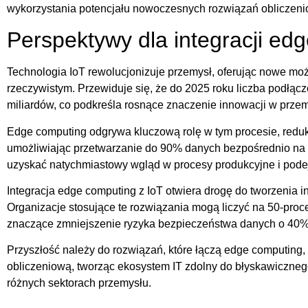
wykorzystania potencjału nowoczesnych rozwiązań obliczeni
Perspektywy dla integracji ed
Technologia IoT rewolucjonizuje przemysł, oferując nowe mo
rzeczywistym. Przewiduje się, że do 2025 roku liczba podłąc
miliardów, co podkreśla rosnące znaczenie innowacji w przem
Edge computing odgrywa kluczową rolę w tym procesie, redu
umożliwiając przetwarzanie do 90% danych bezpośrednio na 
uzyskać natychmiastowy wgląd w procesy produkcyjne i pode
Integracja edge computing z IoT otwiera drogę do tworzenia 
Organizacje stosujące te rozwiązania mogą liczyć na 50-proc
znaczące zmniejszenie ryzyka bezpieczeństwa danych o 40%
Przyszłość należy do rozwiązań, które łączą edge computing, 
obliczeniową, tworząc ekosystem IT zdolny do błyskawiczneg
różnych sektorach przemysłu.