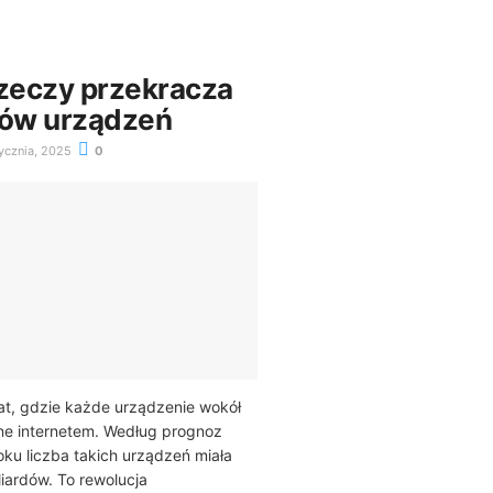
Rzeczy przekracza
dów urządzeń
ycznia, 2025
0
at, gdzie każde urządzenie wokół
one internetem. Według prognoz
oku liczba takich urządzeń miała
iardów. To rewolucja