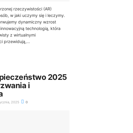
rzonej rzeczywistości (AR)
osób, w jaki uczymy się i leczymy.
erwujemy dynamiczny wzrost
 innowacyjną technologią, która
wisty z wirtualnymi
i przewidują,...
pieczeństwo 2025
zwania i
a
ycznia, 2025
0