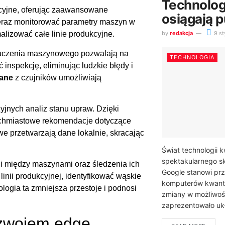
Technolo
cyjne, oferując zaawansowane
osiągają 
raz monitorować parametry maszyn w
by
redakcja
9 st
alizować całe linie produkcyjne.
 uczenia maszynowego pozwalają na
TECHNOLOGIA
inspekcję, eliminując ludzkie błędy i
ane
z czujników umożliwiają
jnych analiz stanu upraw. Dzięki
chmiastowe rekomendacje dotyczące
e przetwarzają dane lokalnie, skracając
Świat technologii 
spektakularnego sk
i między maszynami oraz śledzenia ich
Google stanowi pr
inii produkcyjnej, identyfikować wąskie
komputerów kwant
logia ta zmniejsza przestoje i podnosi
zmiany w możliwoś
zaprezentowało uk
ozwojem edge