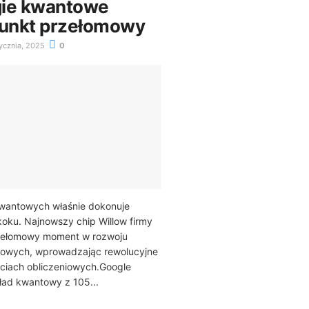
gie kwantowe
punkt przełomowy
ycznia, 2025
0
kwantowych właśnie dokonuje
oku. Najnowszy chip Willow firmy
zełomowy moment w rozwoju
owych, wprowadzając rewolucyjne
ciach obliczeniowych.Google
ład kwantowy z 105...