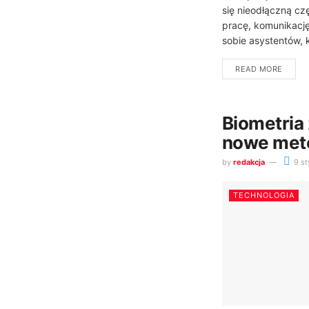
się nieodłączną cz
pracę, komunikacj
sobie asystentów, k
READ MORE
Biometria 
nowe meto
by
redakcja
9 st
TECHNOLOGIA