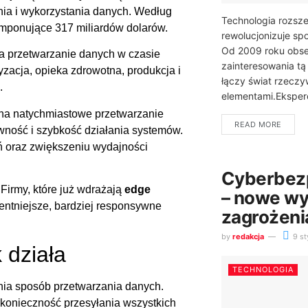
nia i wykorzystania danych. Według
Technologia rozsze
imponujące 317 miliardów dolarów.
rewolucjonizuje sp
Od 2009 roku obs
a przetwarzanie danych w czasie
zainteresowania tą
zacja, opieka zdrowotna, produkcja i
łączy świat rzeczy
.
elementami.Eksperc
n na natychmiastowe przetwarzanie
READ MORE
tywność i szybkość działania systemów.
ń oraz zwiększeniu wydajności
Cyberbez
. Firmy, które już wdrażają
edge
– nowe wy
gentniejsze, bardziej responsywne
zagrożeni
by
redakcja
9 st
 działa
TECHNOLOGIA
nia sposób przetwarzania danych.
c konieczność przesyłania wszystkich