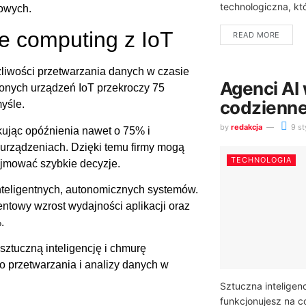
technologiczna, któ
owych.
ge computing z IoT
READ MORE
żliwości przetwarzania danych w czasie
Agenci AI
zonych urządzeń IoT przekroczy 75
codzienne
yśle.
by
redakcja
9 st
kując opóźnienia nawet o 75% i
urządzeniach. Dzięki temu firmy mogą
TECHNOLOGIA
jmować szybkie decyzje.
inteligentnych, autonomicznych systemów.
entowy wzrost wydajności aplikacji oraz
.
sztuczną inteligencję i chmurę
o przetwarzania i analizy danych w
Sztuczna inteligenc
funkcjonujesz na co