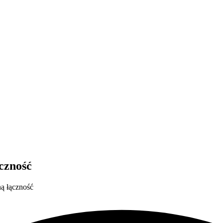
czność
ną łączność