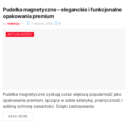
Pudełka magnetyczne – eleganckie i funkcjonalne
opakowania premium
by
redakcja
5 sierpnia, 2025
0
AKTUALNOŚCI
Pudełka magnetyczne zyskują coraz większą popularność jako
opakowania premium, łączące w sobie estetykę, praktyczność i
solidną ochronę zawartości. Dzięki zastosowaniu
magnetycznego zamknięcia oraz certyfikowanej tektury litej,
READ MORE
takie pudełka oferują wysoką...