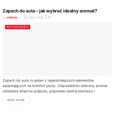
Zapach do auta – jak wybrać idealny aromat?
by
redakcja
8 lipca, 2025
0
AKTUALNOŚCI
Zapach do auta to jeden z najważniejszych elementów
wpływających na komfort jazdy. Odpowiednio dobrany aromat
odświeża wnętrze pojazdu, poprawia nastrój kierowcy i
pasażerów oraz może nawet wpłynąć na bezpieczeństwo na...
READ MORE