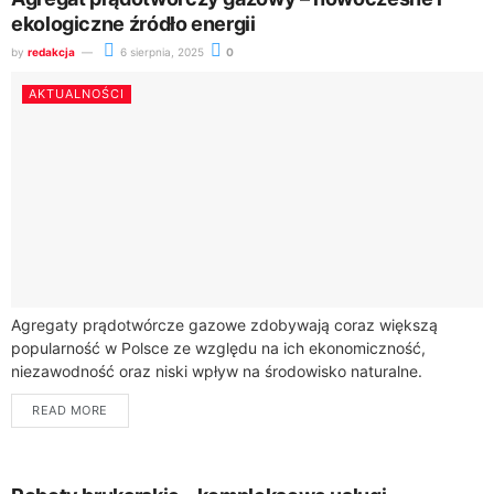
ekologiczne źródło energii
by
redakcja
6 sierpnia, 2025
0
AKTUALNOŚCI
Agregaty prądotwórcze gazowe zdobywają coraz większą
popularność w Polsce ze względu na ich ekonomiczność,
niezawodność oraz niski wpływ na środowisko naturalne.
Wykorzystanie gazu ziemnego, LPG czy biogazu jako paliwa
READ MORE
zapewnia...