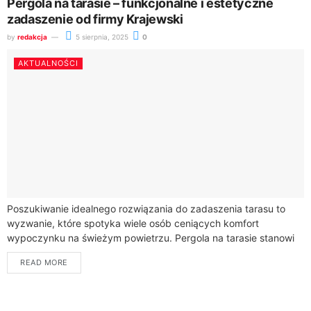
Pergola na tarasie – funkcjonalne i estetyczne
zadaszenie od firmy Krajewski
by
redakcja
5 sierpnia, 2025
0
AKTUALNOŚCI
Poszukiwanie idealnego rozwiązania do zadaszenia tarasu to
wyzwanie, które spotyka wiele osób ceniących komfort
wypoczynku na świeżym powietrzu. Pergola na tarasie stanowi
doskonałe połączenie estetyki i funkcjonalności, która umożliwia
READ MORE
korzystanie...