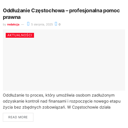
Oddłużanie Częstochowa – profesjonalna pomoc
prawna
by
redakcja
5 sierpnia, 2025
0
AKTUALNOŚCI
Oddłużanie to proces, który umożliwia osobom zadłużonym
odzyskanie kontroli nad finansami i rozpoczęcie nowego etapu
życia bez zbędnych zobowiązań. W Częstochowie działa
kancelaria specjalizująca się w prawie upadłościowym, oferująca
READ MORE
kompleksową...