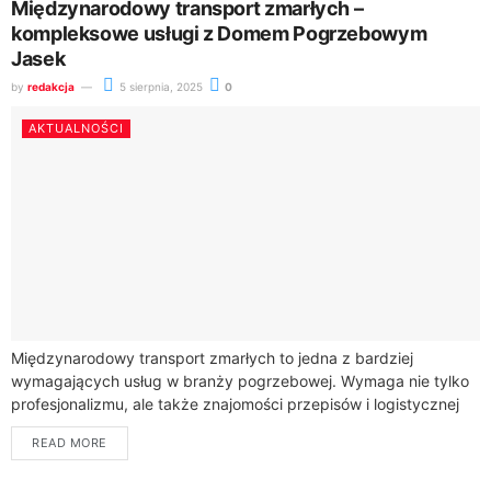
Międzynarodowy transport zmarłych –
kompleksowe usługi z Domem Pogrzebowym
Jasek
by
redakcja
5 sierpnia, 2025
0
AKTUALNOŚCI
Międzynarodowy transport zmarłych to jedna z bardziej
wymagających usług w branży pogrzebowej. Wymaga nie tylko
profesjonalizmu, ale także znajomości przepisów i logistycznej
precyzji. Dom Pogrzebowy Jasek, działający w Gliwicach,
READ MORE
Zabrzu...