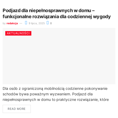
Podjazd dla niepełnosprawnych w domu –
funkcjonalne rozwiązania dla codziennej wygody
by
redakcja
9 lipca, 2025
0
AKTUALNOŚCI
Dla osób z ograniczoną mobilnością codzienne pokonywanie
schodów bywa poważnym wyzwaniem. Podjazd dla
niepełnosprawnych w domu to praktyczne rozwiązanie, które
znacząco zwiększa samodzielność i komfort życia. Firmy takie
READ MORE
jak Orfemet...