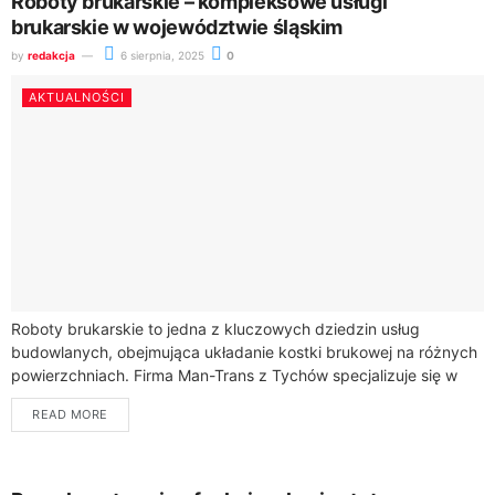
Roboty brukarskie – kompleksowe usługi
brukarskie w województwie śląskim
by
redakcja
6 sierpnia, 2025
0
AKTUALNOŚCI
Roboty brukarskie to jedna z kluczowych dziedzin usług
budowlanych, obejmująca układanie kostki brukowej na różnych
powierzchniach. Firma Man-Trans z Tychów specjalizuje się w
profesjonalnym wykonaniu prac brukarskich na terenie
READ MORE
województwa...